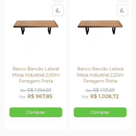
Adicionar à lista de de
Adic
Adicionar para Compar
Adi
Banco Bancão Lateral
Banco Bancão Lateral
Mesa Industrial 2,00m
Mesa Industrial 2,20m
Ferragem Preta
Ferragem Preta
R$ 1.064,59
R$ 1.131,59
De
De
R$ 967,85
R$ 1.028,72
Por
Por
Comprar
Comprar