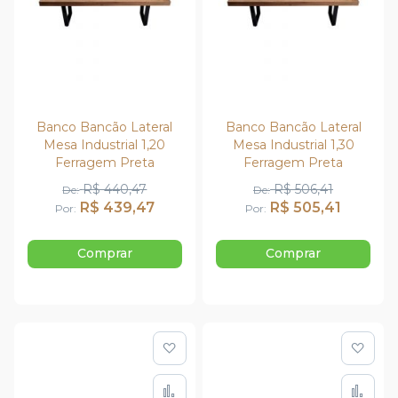
Banco Bancão Lateral
Banco Bancão Lateral
Mesa Industrial 1,20
Mesa Industrial 1,30
Ferragem Preta
Ferragem Preta
R$ 440,47
R$ 506,41
De
De
R$ 439,47
R$ 505,41
Por
Por
Comprar
Comprar
Adicionar à lista de de
Adic