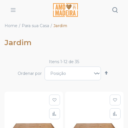
Home
Para sua Casa
Jardim
Jardim
Itens
1
-
12
de
35
Definir
Ordenar por
Direção
Decresc
Adicionar à lista de de
Adic
Adicionar para Compar
Adi