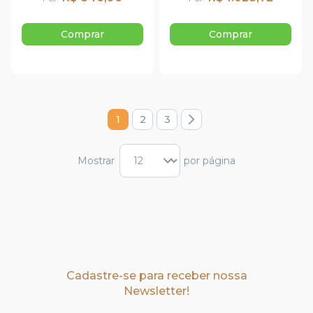
Comprar
Comprar
Página
1
2
3
Página
Página
Página
Próximo
Você está lendo a página
Mostrar
por página
Cadastre-se para receber nossa
Newsletter!