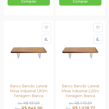
Comprar
Comprar
Adicionar à lista de de
Adic
Adicionar para Compar
Adi
Banco Bancão Lateral
Banco Bancão Lateral
Mesa Industrial 1,80m
Mesa Industrial 2,20m
Ferragem Branca
Ferragem Branca
R$ 931,69
R$ 1.131,59
De
De
R$ 846,96
R$ 1.028,72
Por
Por