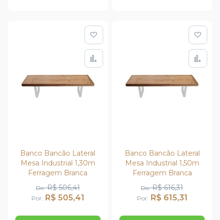
Adicionar à lista de de
Adic
Adicionar para Compar
Adi
Banco Bancão Lateral
Banco Bancão Lateral
Mesa Industrial 1,30m
Mesa Industrial 1,50m
Ferragem Branca
Ferragem Branca
R$ 506,41
R$ 616,31
De
De
R$ 505,41
R$ 615,31
Por
Por