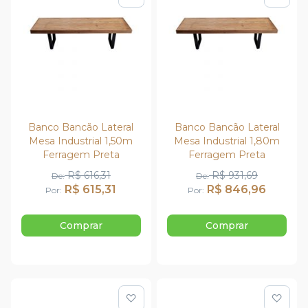
Adicionar para Compar
Adi
Banco Bancão Lateral
Banco Bancão Lateral
Mesa Industrial 1,50m
Mesa Industrial 1,80m
Ferragem Preta
Ferragem Preta
R$ 616,31
R$ 931,69
De
De
R$ 615,31
R$ 846,96
Por
Por
Comprar
Comprar