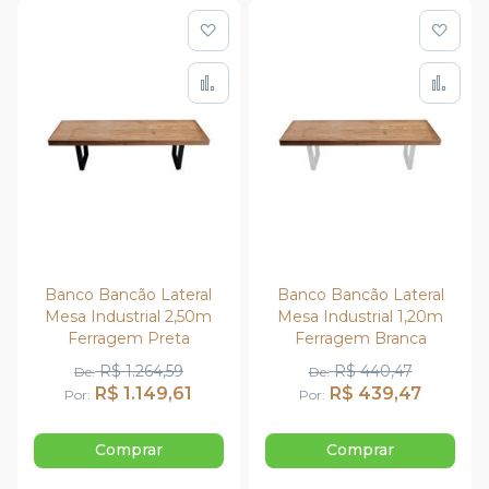
Adicionar à lista de de
Adic
Adicionar para Compar
Adi
Banco Bancão Lateral
Banco Bancão Lateral
Mesa Industrial 2,50m
Mesa Industrial 1,20m
Ferragem Preta
Ferragem Branca
R$ 1.264,59
R$ 440,47
De
De
R$ 1.149,61
R$ 439,47
Por
Por
Comprar
Comprar