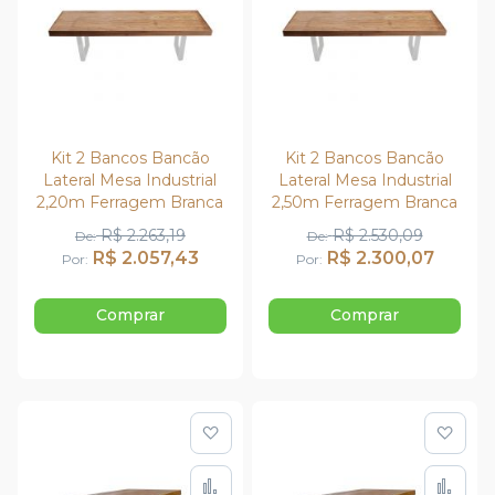
Kit 2 Bancos Bancão
Kit 2 Bancos Bancão
Lateral Mesa Industrial
Lateral Mesa Industrial
2,20m Ferragem Branca
2,50m Ferragem Branca
R$ 2.263,19
R$ 2.530,09
De
De
R$ 2.057,43
R$ 2.300,07
Por
Por
Comprar
Comprar
Adicionar à lista de de
Adic