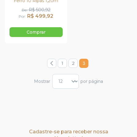
Ferro 10 Ripas 1,20m
R$ 500,92
De
R$ 499,92
Por
Comprar
Página
3
1
2
Página
Anterior
Página
Página
Você está lendo a págin
Mostrar
por página
Cadastre-se para receber nossa