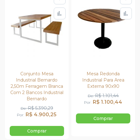
Adicionar à lista de de
Adic
Adicionar para Compar
Adi
Conjunto Mesa
Mesa Redonda
Industrial Bernardo
Industrial Para Area
2,50m Ferragem Branca
Externa 90x90
Com 2 Bancos Industrial
R$ 1.101,44
De
Bernardo
R$ 1.100,44
Por
R$ 5.390,29
De
R$ 4.900,25
Por
Comprar
Comprar