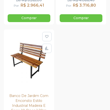
R$ 3.263,09
R$ 4.088,49
De
De
R$ 2.966,41
R$ 3.716,80
Por
Por
Comprar
Comprar
Adicionar à lista de de
Adicionar para Compar
Banco De Jardim Com
Enconsto Estilo
Industrial Madeira E