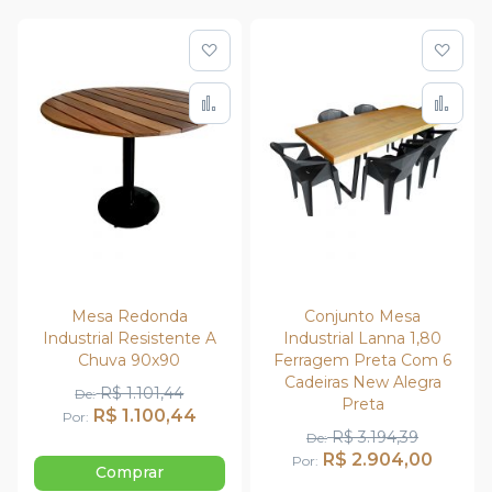
Adicionar à lista de de
Adic
Adicionar para Compar
Adi
Mesa Redonda
Conjunto Mesa
Industrial Resistente A
Industrial Lanna 1,80
Chuva 90x90
Ferragem Preta Com 6
Cadeiras New Alegra
R$ 1.101,44
De
Preta
R$ 1.100,44
Por
R$ 3.194,39
De
R$ 2.904,00
Por
Comprar