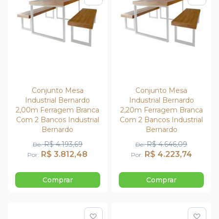
Adicionar para Compar
Adi
Conjunto Mesa
Conjunto Mesa
Industrial Bernardo
Industrial Bernardo
2,00m Ferragem Branca
2,20m Ferragem Branca
Com 2 Bancos Industrial
Com 2 Bancos Industrial
Bernardo
Bernardo
R$ 4.193,69
R$ 4.646,09
De
De
R$ 3.812,48
R$ 4.223,74
Por
Por
Comprar
Comprar