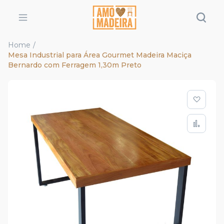
Home
Mesa Industrial para Área Gourmet Madeira Maciça
Bernardo com Ferragem 1,30m Preto
Pular
para
o
final
da
Galeria
de
imagens