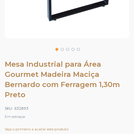
Saltar
para
Mesa Industrial para Área
o
Gourmet Madeira Maciça
início
da
Bernardo com Ferragem 1,30m
Galeria
de
Preto
imagens
SKU
632893
Em estoque
Seja o primeiro a avaliar este produto