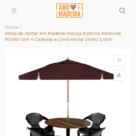
Home
Mesa de Jantar em Madeira Maciça Externa Redonda
90x90 com 4 Cadeiras e Ombrelone Vinho 2,40m
Pular
para
o
final
da
Galeria
de
imagens