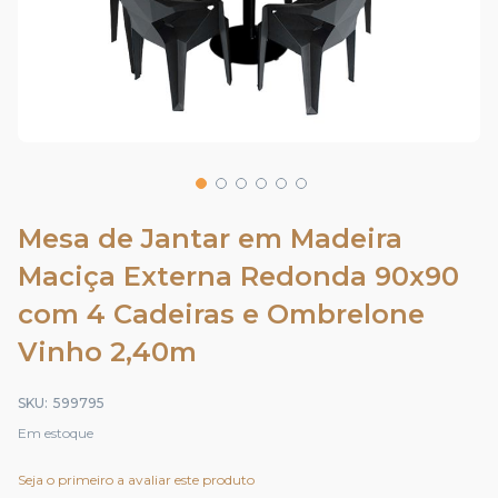
Saltar
para
Mesa de Jantar em Madeira
o
Maciça Externa Redonda 90x90
início
da
com 4 Cadeiras e Ombrelone
Galeria
de
Vinho 2,40m
imagens
SKU
599795
Em estoque
Seja o primeiro a avaliar este produto